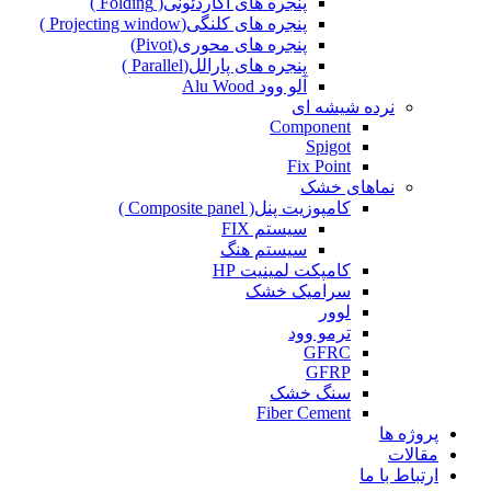
پنجره های آکاردئونی( Folding )
پنجره های کلنگی(Projecting window )
پنجره های محوری(Pivot)
پنجره های پارالل(Parallel )
آلو وود Alu Wood
نرده شیشه ای
Component
Spigot
Fix Point
نماهای خشک
کامپوزیت پنل( Composite panel )
سیستم FIX
سیستم هنگ
کامپکت لمینیت HP
سرامیک خشک
لوور
ترمو وود
GFRC
GFRP
سنگ خشک
Fiber Cement
پروژه ها
مقالات
ارتباط با ما