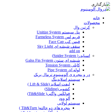
خانه
محصولات
کرتین وال
پنل سیستم Unitize System
فریم لس Farmeless System
فیس کپ Face Cap
سقف شیشه ای Sky Light
add on
اسپایدر( Spider System)
شیشه ای ستون Galss Fin System
کابلی Tension System
لوله ای Pipe System
در و پنجره ی آلومینیوم ترمال بریک
سیستم اسلایدینگ
لیفت اسلاید (Lift & Slide )
کشویی(Sliding)
فولکس واگنی( Tilt&Slide)
آلو وود
سیستم لولایی
پنجره های دو حالته( Tilt&Turn )