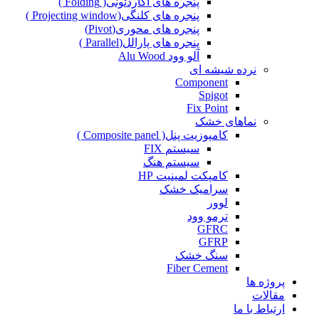
پنجره های آکاردئونی( Folding )
پنجره های کلنگی(Projecting window )
پنجره های محوری(Pivot)
پنجره های پارالل(Parallel )
آلو وود Alu Wood
نرده شیشه ای
Component
Spigot
Fix Point
نماهای خشک
کامپوزیت پنل( Composite panel )
سیستم FIX
سیستم هنگ
کامپکت لمینیت HP
سرامیک خشک
لوور
ترمو وود
GFRC
GFRP
سنگ خشک
Fiber Cement
پروژه ها
مقالات
ارتباط با ما