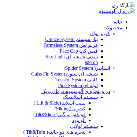
خانه
محصولات
کرتین وال
پنل سیستم Unitize System
فریم لس Farmeless System
فیس کپ Face Cap
سقف شیشه ای Sky Light
add on
اسپایدر( Spider System)
شیشه ای ستون Galss Fin System
کابلی Tension System
لوله ای Pipe System
در و پنجره ی آلومینیوم ترمال بریک
سیستم اسلایدینگ
لیفت اسلاید (Lift & Slide )
کشویی(Sliding)
فولکس واگنی( Tilt&Slide)
آلو وود
سیستم لولایی
پنجره های دو حالته( Tilt&Turn )