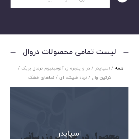
لیست تمامی محصولات دروال
همه
/
اسپایدر
/
در و پنجره ی آلومینیوم ترمال بریک
/
کرتین وال
/
نرده شیشه ای
/
نماهای خشک
اسپایدر