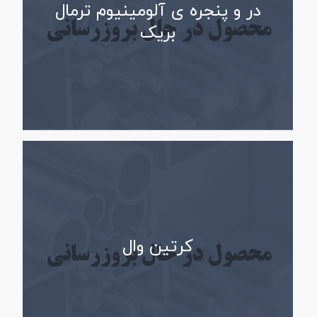
در و پنجره ی آلومینیوم ترمال
بریک
کرتین وال