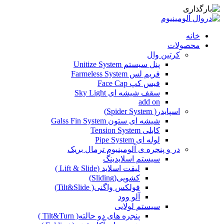
خانه
محصولات
کرتین وال
پنل سیستم Unitize System
فریم لس Farmeless System
فیس کپ Face Cap
سقف شیشه ای Sky Light
add on
اسپایدر( Spider System)
شیشه ای ستون Galss Fin System
کابلی Tension System
لوله ای Pipe System
در و پنجره ی آلومینیوم ترمال بریک
سیستم اسلایدینگ
لیفت اسلاید (Lift & Slide )
کشویی(Sliding)
فولکس واگنی( Tilt&Slide)
آلو وود
سیستم لولایی
پنجره های دو حالته( Tilt&Turn )