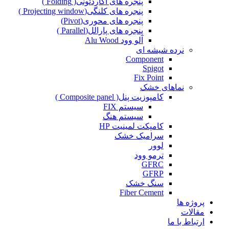
پنجره های آکاردئونی( Folding )
پنجره های کلنگی(Projecting window )
پنجره های محوری(Pivot)
پنجره های پارالل(Parallel )
آلو وود Alu Wood
نرده شیشه ای
Component
Spigot
Fix Point
نماهای خشک
کامپوزیت پنل( Composite panel )
سیستم FIX
سیستم هنگ
کامپکت لمینیت HP
سرامیک خشک
لوور
ترمو وود
GFRC
GFRP
سنگ خشک
Fiber Cement
پروژه ها
مقالات
ارتباط با ما