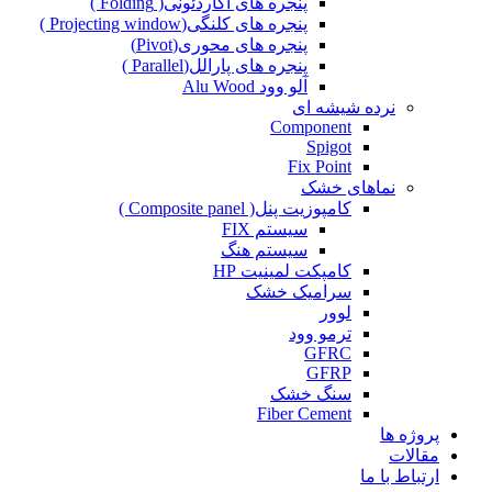
پنجره های آکاردئونی( Folding )
پنجره های کلنگی(Projecting window )
پنجره های محوری(Pivot)
پنجره های پارالل(Parallel )
آلو وود Alu Wood
نرده شیشه ای
Component
Spigot
Fix Point
نماهای خشک
کامپوزیت پنل( Composite panel )
سیستم FIX
سیستم هنگ
کامپکت لمینیت HP
سرامیک خشک
لوور
ترمو وود
GFRC
GFRP
سنگ خشک
Fiber Cement
پروژه ها
مقالات
ارتباط با ما