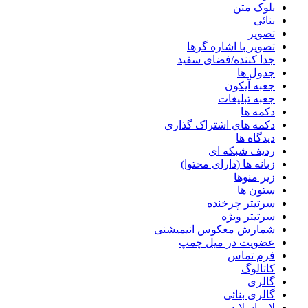
بلوک متن
بنائی
تصویر
تصویر با اشاره گرها
جدا کننده/فضای سفید
جدول ها
جعبه آیکون
جعبه تبلیغات
دکمه ها
دکمه های اشتراک گذاری
دیدگاه ها
ردیف شبکه ای
زبانه ها (دارای محتوا)
زیر منوها
ستون ها
سرتیتر چرخنده
سرتیتر ویژه
شمارش معکوس انیمیشنی
عضویت در میل چمپ
فرم تماس
کاتالوگ
گالری
گالری بنائی
لایر اسلایدر