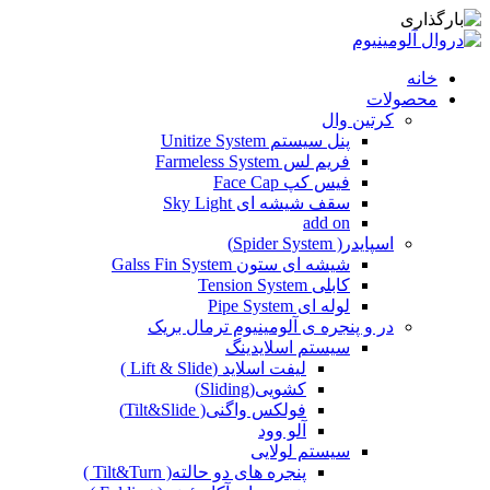
خانه
محصولات
کرتین وال
پنل سیستم Unitize System
فریم لس Farmeless System
فیس کپ Face Cap
سقف شیشه ای Sky Light
add on
اسپایدر( Spider System)
شیشه ای ستون Galss Fin System
کابلی Tension System
لوله ای Pipe System
در و پنجره ی آلومینیوم ترمال بریک
سیستم اسلایدینگ
لیفت اسلاید (Lift & Slide )
کشویی(Sliding)
فولکس واگنی( Tilt&Slide)
آلو وود
سیستم لولایی
پنجره های دو حالته( Tilt&Turn )