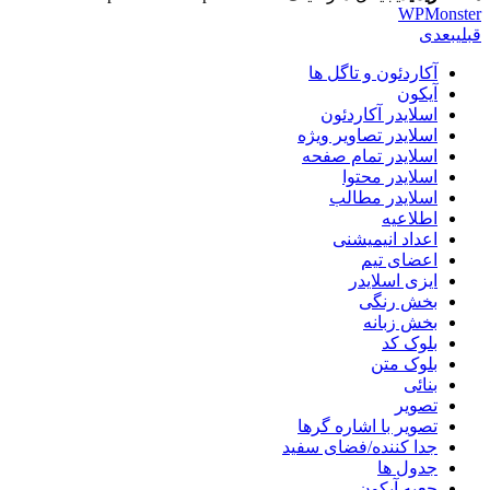
WPMonster
قبلی
بعدی
آکاردئون و تاگل ها
آیکون
اسلایدر آکاردئون
اسلایدر تصاویر ویژه
اسلایدر تمام صفحه
اسلایدر محتوا
اسلایدر مطالب
اطلاعیه
اعداد انیمیشنی
اعضای تیم
ایزی اسلایدر
بخش رنگی
بخش زبانه
بلوک کد
بلوک متن
بنائی
تصویر
تصویر با اشاره گرها
جدا کننده/فضای سفید
جدول ها
جعبه آیکون