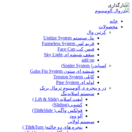
خانه
محصولات
کرتین وال
پنل سیستم Unitize System
فریم لس Farmeless System
فیس کپ Face Cap
سقف شیشه ای Sky Light
add on
اسپایدر( Spider System)
شیشه ای ستون Galss Fin System
کابلی Tension System
لوله ای Pipe System
در و پنجره ی آلومینیوم ترمال بریک
سیستم اسلایدینگ
لیفت اسلاید (Lift & Slide )
کشویی(Sliding)
فولکس واگنی( Tilt&Slide)
آلو وود
سیستم لولایی
پنجره های دو حالته( Tilt&Turn )