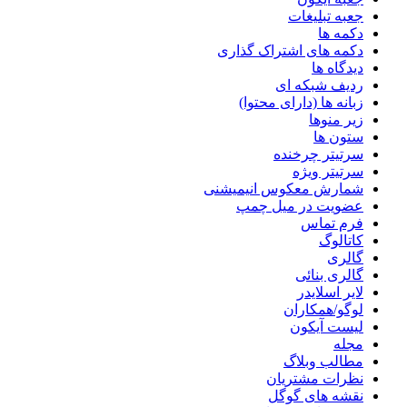
جعبه تبلیغات
دکمه ها
دکمه های اشتراک گذاری
دیدگاه ها
ردیف شبکه ای
زبانه ها (دارای محتوا)
زیر منوها
ستون ها
سرتیتر چرخنده
سرتیتر ویژه
شمارش معکوس انیمیشنی
عضویت در میل چمپ
فرم تماس
کاتالوگ
گالری
گالری بنائی
لایر اسلایدر
لوگو/همکاران
لیست آیکون
مجله
مطالب وبلاگ
نظرات مشتریان
نقشه های گوگل