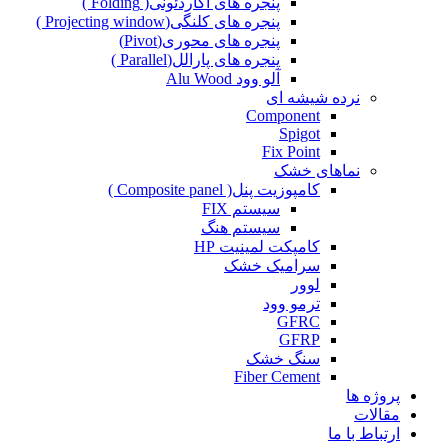
پنجره های آکاردئونی( Folding )
پنجره های کلنگی(Projecting window )
پنجره های محوری(Pivot)
پنجره های پارالل(Parallel )
آلو وود Alu Wood
نرده شیشه ای
Component
Spigot
Fix Point
نماهای خشک
کامپوزیت پنل( Composite panel )
سیستم FIX
سیستم هنگ
کامپکت لمینیت HP
سرامیک خشک
لوور
ترمو وود
GFRC
GFRP
سنگ خشک
Fiber Cement
پروژه ها
مقالات
ارتباط با ما