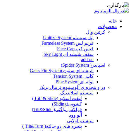
خانه
محصولات
کرتین وال
پنل سیستم Unitize System
فریم لس Farmeless System
فیس کپ Face Cap
سقف شیشه ای Sky Light
add on
اسپایدر( Spider System)
شیشه ای ستون Galss Fin System
کابلی Tension System
لوله ای Pipe System
در و پنجره ی آلومینیوم ترمال بریک
سیستم اسلایدینگ
لیفت اسلاید (Lift & Slide )
کشویی(Sliding)
فولکس واگنی( Tilt&Slide)
آلو وود
سیستم لولایی
پنجره های دو حالته( Tilt&Turn )