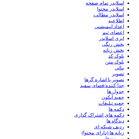
اسلایدر تمام صفحه
اسلایدر محتوا
اسلایدر مطالب
اطلاعیه
اعداد انیمیشنی
اعضای تیم
ایزی اسلایدر
بخش رنگی
بخش زبانه
بلوک کد
بلوک متن
بنائی
تصویر
تصویر با اشاره گرها
جدا کننده/فضای سفید
جدول ها
جعبه آیکون
جعبه تبلیغات
دکمه ها
دکمه های اشتراک گذاری
دیدگاه ها
ردیف شبکه ای
زبانه ها (دارای محتوا)
زیر منوها