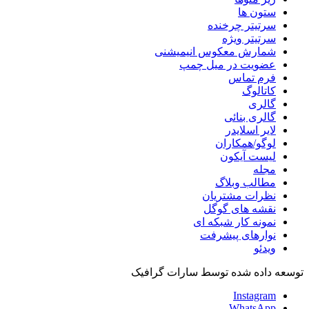
ستون ها
سرتیتر چرخنده
سرتیتر ویژه
شمارش معکوس انیمیشنی
عضویت در میل چمپ
فرم تماس
کاتالوگ
گالری
گالری بنائی
لایر اسلایدر
لوگو/همکاران
لیست آیکون
مجله
مطالب وبلاگ
نظرات مشتریان
نقشه های گوگل
نمونه کار شبکه ای
نوارهای پیشرفت
ویدئو
توسعه داده شده توسط سارات گرافیک
Instagram
WhatsApp