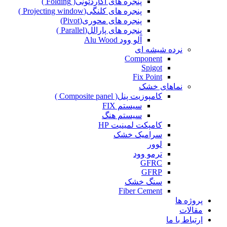
پنجره های آکاردئونی( Folding )
پنجره های کلنگی(Projecting window )
پنجره های محوری(Pivot)
پنجره های پارالل(Parallel )
آلو وود Alu Wood
نرده شیشه ای
Component
Spigot
Fix Point
نماهای خشک
کامپوزیت پنل( Composite panel )
سیستم FIX
سیستم هنگ
کامپکت لمینیت HP
سرامیک خشک
لوور
ترمو وود
GFRC
GFRP
سنگ خشک
Fiber Cement
پروژه ها
مقالات
ارتباط با ما